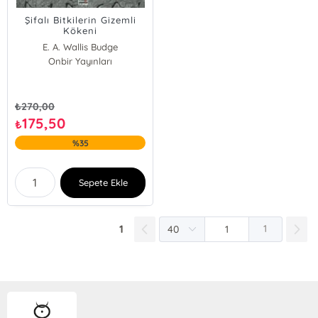
Şifalı Bitkilerin Gizemli
Kökeni
E. A. Wallis Budge
Onbir Yayınları
₺
270,00
175,50
₺
%35
Sepete Ekle
1
1