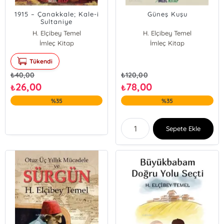
1915 – Çanakkale; Kale-i
Güneş Kuşu
Sultaniye
H. Elçibey Temel
H. Elçibey Temel
İmleç Kitap
İmleç Kitap
Tükendi
₺
40,00
₺
120,00
26,00
78,00
₺
₺
%35
%35
Sepete Ekle