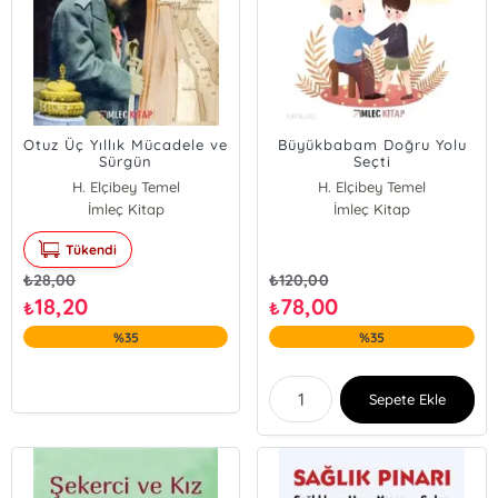
Otuz Üç Yıllık Mücadele ve
Büyükbabam Doğru Yolu
Sürgün
Seçti
H. Elçibey Temel
H. Elçibey Temel
İmleç Kitap
İmleç Kitap
Tükendi
₺
28,00
₺
120,00
18,20
78,00
₺
₺
%35
%35
Sepete Ekle