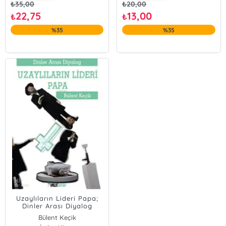
₺
35,00
₺
20,00
22,75
13,00
₺
₺
%35
%35
Uzaylıların Lideri Papa;
Dinler Arası Diyalog
Bülent Keçik