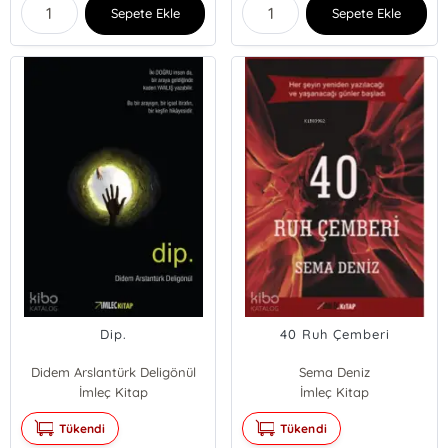
Sepete Ekle
Sepete Ekle
Dip.
40 Ruh Çemberi
Didem Arslantürk Deligönül
Sema Deniz
İmleç Kitap
İmleç Kitap
Tükendi
Tükendi