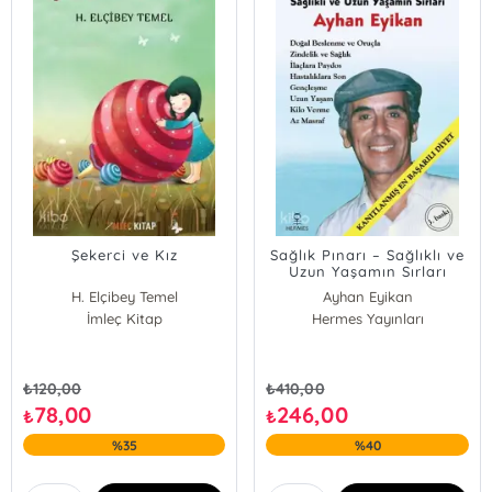
Şekerci ve Kız
Sağlık Pınarı – Sağlıklı ve
Uzun Yaşamın Sırları
H. Elçibey Temel
Ayhan Eyikan
İmleç Kitap
Hermes Yayınları
₺
120,00
₺
410,00
78,00
246,00
₺
₺
%35
%40