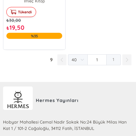
İmleç Kitap
Tükendi
₺
30,00
19,50
₺
%35
9
1
Hermes Yayınları
Hobyar Mahallesi Cemal Nadir Sokak No:24 Büyük Milas Han
Kat 1 / 101-2 Cağaloğlu, 34112 Fatih, İSTANBUL