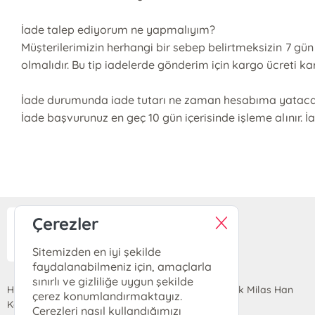
İade talep ediyorum ne yapmalıyım?
Müşterilerimizin herhangi bir sebep belirtmeksizin 7 gün
olmalıdır. Bu tip iadelerde gönderim için kargo ücreti karş
İade durumunda iade tutarı ne zaman hesabıma yatac
İade başvurunuz en geç 10 gün içerisinde işleme alınır. İ
Çerezler
Hermes Yayınları
Sitemizden en iyi şekilde
faydalanabilmeniz için, amaçlarla
sınırlı ve gizliliğe uygun şekilde
Hobyar Mahallesi Cemal Nadir Sokak No:24 Büyük Milas Han
çerez konumlandırmaktayız.
Kat 1 / 101-2 Cağaloğlu, 34112 Fatih, İSTANBUL
Çerezleri nasıl kullandığımızı