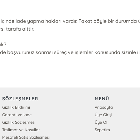
 içinde iade yapma hakları vardır. Fakat böyle bir durumda ü
ı tarafa aittir.
ak?
ade başvurunuz sonrası süreç ve işlemler konusunda sizinle ile
SÖZLEŞMELER
MENÜ
Gizlilik Bildirimi
Anasayfa
Garanti ve İade
Üye Girişi
Gizlilik Sözleşmesi
Üye Ol
Teslimat ve Koşullar
Sepetim
Mesafeli Satış Sözleşmesi