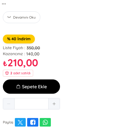
...
Devamını Oku
% 40 İndirim
350,00
Liste Fiyatı :
140,00
Kazancınız :
210,00
₺
2
adet satıldı
Sepete Ekle
Paylaş