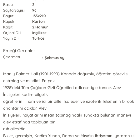
Baskı
:
2
Sayfa Sayısı
:
96
Boyut
:
135x210
Kapak
:
Karton
Kağıt
:
2.Hamur
Orjinal Dili
:
İngilizce
Yayın Dili
:
Türkçe
Emeği Geçenler
Çevirmen
:
Şehmus Ay
Manly Palmer Hall (1901-1990) Kanada doğumlu, öğretim görevlisi,
astrolog ve mistikti. En çok
1928'deki Tüm Çağların Gizli Öğretileri adlı eseriyle tanınır. Alev
İnisiyeleri kadim bilgelik
öğretilerini ilham verici bir dille ifşa eder ve ezoterik felsefenin birçok
anahtarını açıklar. Alev
İnisiyeleri, hayatlarını insan tapınağındaki sunakta bulunan manevi
alev etrafında toplayan bir
ruh ailesidir.
Bizler, geçmişin, Kadim Yunan, Roma ve Mısır'ın ihtişamını yaratan ul