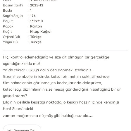
Basım Tarihi
:
2025-12
Baskı
:
1
Sayfa Sayısı
:
176
Boyut
:
135x210
Kapak
:
Karton
Kağıt
:
Kitap Kağıdı
Orjinal Dili
:
Türkçe
Yayın Dili
:
Türkçe
Hiç, kontrol edemediğiniz ve size ait olmayan bir gerçekliğe
uyandığınız oldu mu?
Ya da tekrar uykuya dalıp geri dönmek istediğiniz…
Gizemli sembollerin içinde, kutsal bir metnin saklı şifresinde;
film sahnelerinin görünmeyen kadrajlarında dolaşırken,
kutsal sayı dizilimlerinin size mesaj gönderdiğini hissettiğiniz bir an
yaşadınız mı?
Bilginin delilikle kesiştiği noktada, o keskin hazzın içinde kendinizi
Kehf Suresi’ndeki
...
zaman mağarasına düşmüş gibi bulduğunuz old
Devamını Oku