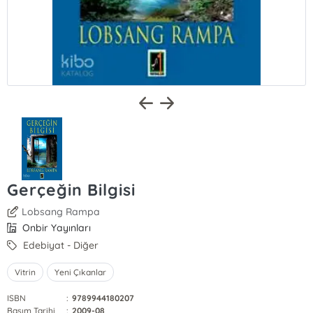
Gerçeğin Bilgisi
Lobsang Rampa
Onbir Yayınları
Edebiyat - Diğer
Vitrin
Yeni Çıkanlar
ISBN
:
9789944180207
Basım Tarihi
:
2009-08