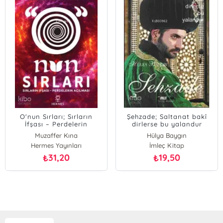
O'nun Sırları; Sırların
Şehzade; Saltanat bakî
İfşası – Perdelerin
dirlerse bu yalandur
Açılması
Muzaffer Kına
Hülya Baygın
Hermes Yayınları
İmleç Kitap
31,20
19,50
₺
₺