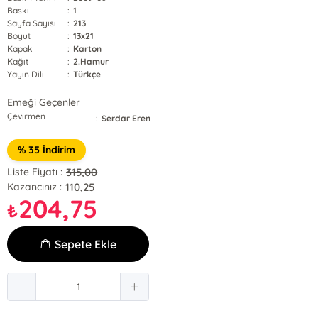
Baskı
:
1
Sayfa Sayısı
:
213
Boyut
:
13x21
Kapak
:
Karton
Kağıt
:
2.Hamur
Yayın Dili
:
Türkçe
Emeği Geçenler
Çevirmen
:
Serdar Eren
% 35 İndirim
315,00
Liste Fiyatı :
110,25
Kazancınız :
204,75
₺
Sepete Ekle