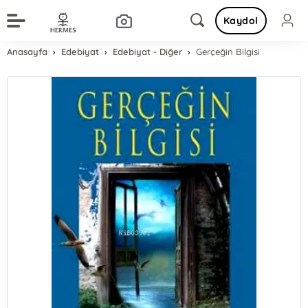
Kaydol
Anasayfa
Edebiyat
Edebiyat - Diğer
Gerçeğin Bilgisi