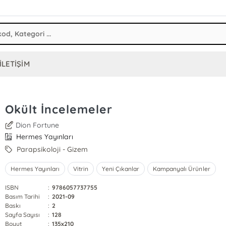
İLETİŞİM
Okült İncelemeler
Dion Fortune
Hermes Yayınları
Parapsikoloji - Gizem
Hermes Yayınları
Vitrin
Yeni Çıkanlar
Kampanyalı Ürünler
ISBN
:
9786057737755
Basım Tarihi
:
2021-09
Baskı
:
2
Sayfa Sayısı
:
128
Boyut
:
135x210