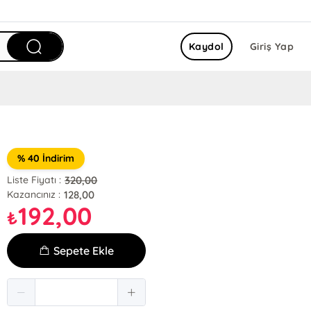
Kaydol
Giriş Yap
% 40 İndirim
320,00
Liste Fiyatı :
128,00
Kazancınız :
192,00
₺
Sepete Ekle