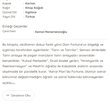
Kapak
:
Karton
Kağıt
:
Kitap Kağıdı
Orjinal Dili
:
İngilizce
Yayın Dili
:
Türkçe
Emeği Geçenler
Çevirmen
:
Kemal Menemencioğlu
Bu kitapta, okültizmin dokuz farklı yönü Dion Fortune'un bilgeliği ve
içgörüsü tarafından aydınlatılır: “Tanrı ve Tanrılar”, Semavi dinlerdeki
Tanrı anlayışı ile pagan inançların tanrı anlayışları arasındaki
benzerlikler; “Kutsal Merkezler”, Druid ibadet yerleri, “Hıristiyanlık ve
Reenkarnasyon” ve Mesih’in öğretisi ile Kabalistik doktrin arasında
alışılmadık bir paralellik kurar. “Astral Plan”da Fortune, ölümün astral
bilincimizi değiştirmediğini öğretir ve astral hakkında bilinmeyenleri
...
açıkla
Devamını Oku