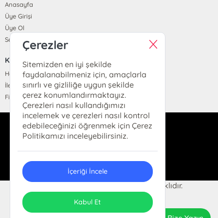
Anasayfa
Üye Girişi
Üye Ol
Sepetim
Çerezler
KURUMSAL
Sitemizden en iyi şekilde
Hakkımızda
faydalanabilmeniz için, amaçlarla
sınırlı ve gizliliğe uygun şekilde
İletişim
çerez konumlandırmaktayız.
Fiyat Listesi
Çerezleri nasıl kullandığımızı
incelemek ve çerezleri nasıl kontrol
edebileceğinizi öğrenmek için Çerez
dukkan@hermeskitap.com
Politikamızı inceleyebilirsiniz.
0(212)-519-93-79
İçeriği İncele
© 2025 Hermes Kitap. Her hakkı saklıdır.
ONSO
Tasarım & Uygulama
Kabul Et
Bize Yazın