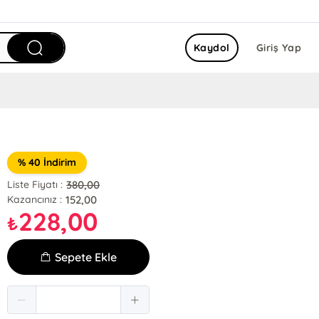
Kaydol
Giriş Yap
% 40 İndirim
380,00
Liste Fiyatı :
152,00
Kazancınız :
228,00
₺
Sepete Ekle