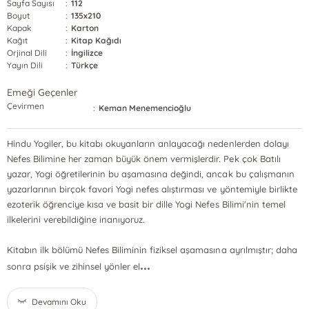
Sayfa Sayısı
:
112
Boyut
:
135x210
Kapak
:
Karton
Kağıt
:
Kitap Kağıdı
Orjinal Dili
:
İngilizce
Yayın Dili
:
Türkçe
Emeği Geçenler
Çevirmen
:
Keman Menemencioğlu
Hindu Yogiler, bu kitabı okuyanların anlayacağı nedenlerden dolayı
Nefes Bilimine her zaman büyük önem vermişlerdir. Pek çok Batılı
yazar, Yogi öğretilerinin bu aşamasına değindi, ancak bu çalışmanın
yazarlarının birçok favori Yogi nefes alıştırması ve yöntemiyle birlikte
ezoterik öğrenciye kısa ve basit bir dille Yogi Nefes Bilimi'nin temel
ilkelerini verebildiğine inanıyoruz.
Kitabın ilk bölümü Nefes Biliminin fiziksel aşamasına ayrılmıştır; daha
...
sonra psişik ve zihinsel yönler el
Devamını Oku