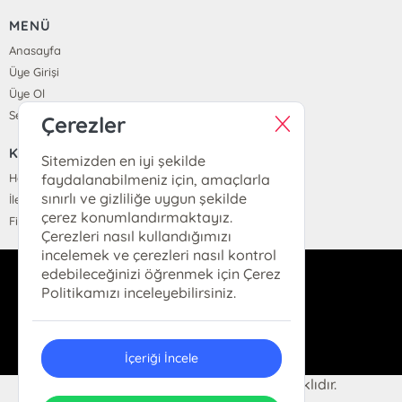
MENÜ
Anasayfa
Üye Girişi
Üye Ol
Sepetim
Çerezler
KURUMSAL
Sitemizden en iyi şekilde
Hakkımızda
faydalanabilmeniz için, amaçlarla
sınırlı ve gizliliğe uygun şekilde
İletişim
çerez konumlandırmaktayız.
Fiyat Listesi
Çerezleri nasıl kullandığımızı
incelemek ve çerezleri nasıl kontrol
edebileceğinizi öğrenmek için Çerez
dukkan@hermeskitap.com
Politikamızı inceleyebilirsiniz.
0(212)-519-93-79
İçeriği İncele
© 2025 Hermes Kitap. Her hakkı saklıdır.