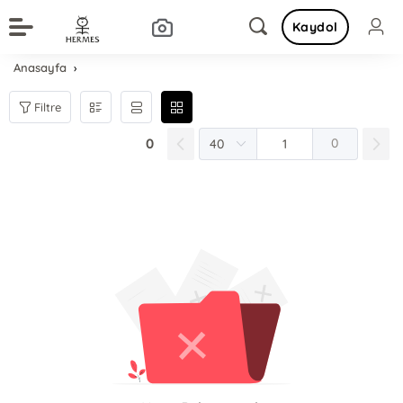
Kaydol
Anasayfa
Filtre
0
0