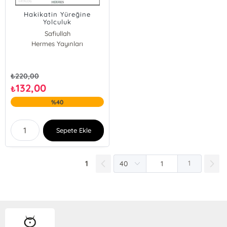
Hakikatin Yüreğine
Yolculuk
Safiullah
Hermes Yayınları
₺
220,00
132,00
₺
%40
Sepete Ekle
1
1