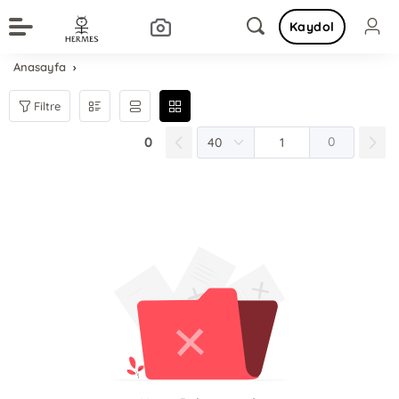
Kaydol
Anasayfa
Filtre
0
0