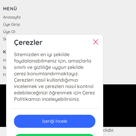
MENÜ
Anasayfa
Üye Girişi
Üye Ol
Sepetim
Çerezler
KURUMSAL
Sitemizden en iyi şekilde
Hakkımızda
faydalanabilmeniz için, amaçlarla
sınırlı ve gizliliğe uygun şekilde
İletişim
çerez konumlandırmaktayız.
Fiyat Listesi
Çerezleri nasıl kullandığımızı
incelemek ve çerezleri nasıl kontrol
edebileceğinizi öğrenmek için Çerez
dukkan@hermeskitap.com
Politikamızı inceleyebilirsiniz.
0(212)-519-93-79
İçeriği İncele
© 2025 Hermes Kitap. Her hakkı saklıdır.