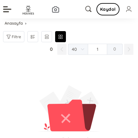
Kaydol
Anasayfa
Filtre
0
0