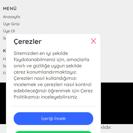
MENÜ
Anasayfa
Üye Girişi
Üye Ol
Sepetim
Çerezler
KURUMSAL
Sitemizden en iyi şekilde
Hakkımızda
faydalanabilmeniz için, amaçlarla
sınırlı ve gizliliğe uygun şekilde
İletişim
çerez konumlandırmaktayız.
Fiyat Listesi
Çerezleri nasıl kullandığımızı
incelemek ve çerezleri nasıl kontrol
edebileceğinizi öğrenmek için Çerez
dukkan@hermeskitap.com
Politikamızı inceleyebilirsiniz.
0(212)-519-93-79
İçeriği İncele
© 2025 Hermes Kitap. Her hakkı saklıdır.