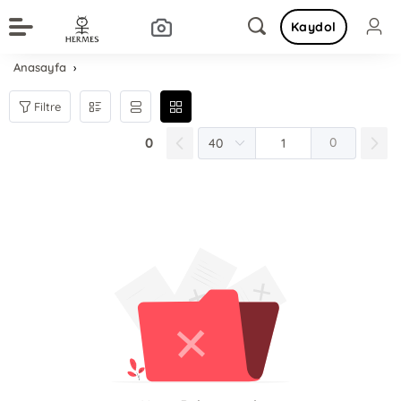
Kaydol
Anasayfa
Filtre
0
0