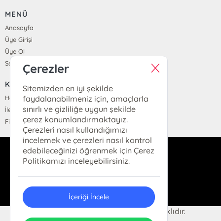
MENÜ
Anasayfa
Üye Girişi
Üye Ol
Sepetim
Çerezler
KURUMSAL
Sitemizden en iyi şekilde
Hakkımızda
faydalanabilmeniz için, amaçlarla
sınırlı ve gizliliğe uygun şekilde
İletişim
çerez konumlandırmaktayız.
Fiyat Listesi
Çerezleri nasıl kullandığımızı
incelemek ve çerezleri nasıl kontrol
edebileceğinizi öğrenmek için Çerez
dukkan@hermeskitap.com
Politikamızı inceleyebilirsiniz.
0(212)-519-93-79
İçeriği İncele
© 2025 Hermes Kitap. Her hakkı saklıdır.