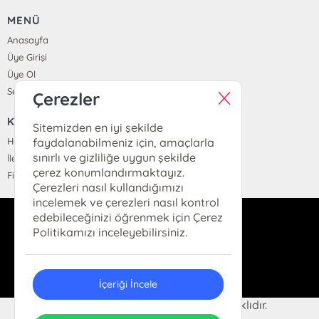
MENÜ
Anasayfa
Üye Girişi
Üye Ol
Sepetim
Çerezler
KURUMSAL
Sitemizden en iyi şekilde
Hakkımızda
faydalanabilmeniz için, amaçlarla
sınırlı ve gizliliğe uygun şekilde
İletişim
çerez konumlandırmaktayız.
Fiyat Listesi
Çerezleri nasıl kullandığımızı
incelemek ve çerezleri nasıl kontrol
edebileceğinizi öğrenmek için Çerez
dukkan@hermeskitap.com
Politikamızı inceleyebilirsiniz.
0(212)-519-93-79
İçeriği İncele
© 2025 Hermes Kitap. Her hakkı saklıdır.