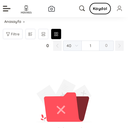
Kaydol
Anasayfa
Filtre
0
0