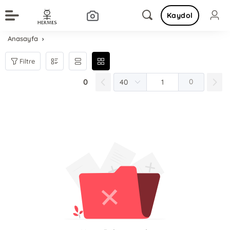
Kaydol
Anasayfa
Filtre
0
0