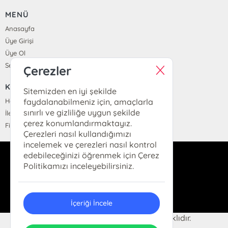
MENÜ
Anasayfa
Üye Girişi
Üye Ol
Sepetim
Çerezler
KURUMSAL
Sitemizden en iyi şekilde
Hakkımızda
faydalanabilmeniz için, amaçlarla
sınırlı ve gizliliğe uygun şekilde
İletişim
çerez konumlandırmaktayız.
Fiyat Listesi
Çerezleri nasıl kullandığımızı
incelemek ve çerezleri nasıl kontrol
edebileceğinizi öğrenmek için Çerez
dukkan@hermeskitap.com
Politikamızı inceleyebilirsiniz.
0(212)-519-93-79
İçeriği İncele
© 2025 Hermes Kitap. Her hakkı saklıdır.