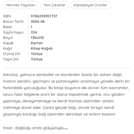
Hermes Yayınları
Yeni Çıkanlar
Kampanyalı Ürünler
ISBN
:
9786259357737
Basım Tarihi
:
2026-06
Baskı
:
1
Sayfa Sayısı
:
224
Boyut
:
135x210
Kapak
:
Karton
Kağıt
:
Kitap Kağıdı
Orjinal Dili
:
Türkçe
Yayın Dili
:
Türkçe
Astroloji, yalnızca semboller ve teorilerden ibaret bir sistem değil;
insanın kendini, geçmişini ve potansiyelini anlamaya yönelik derin bir
farkındalık yolculuğudur. Bu kitap boyunca ele alınan tüm kavramlar,
okuru hazır bilgilerle sınırlı bir alana hapsetmek yerine, onu gözlem
yapmaya, deneyimlemeye ve kendi haritası üzerinden anlam
üretmeye davet eder. Çünkü gerçek bilgi, ancak bireyin kendi
yaşamıyla kurduğu bağ üzerinden derinleşir ve anlam kazanır.
...
İnsan, doğduğu anda gökyüzüyle