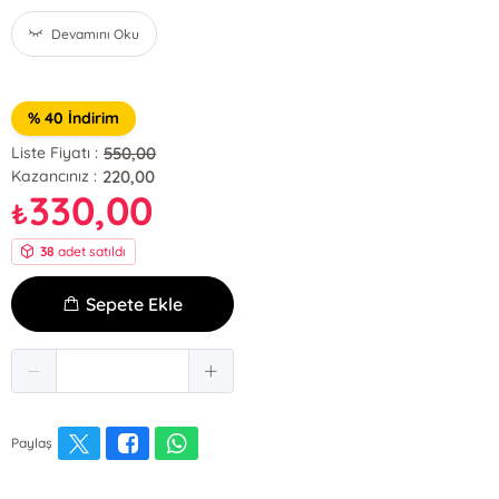
Devamını Oku
% 40 İndirim
550,00
Liste Fiyatı :
220,00
Kazancınız :
330,00
₺
38
adet satıldı
Sepete Ekle
Paylaş