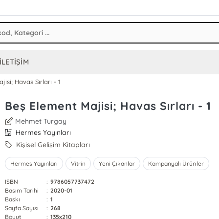
İLETİŞİM
isi; Havas Sırları - 1
Beş Element Majisi; Havas Sırları - 1
Mehmet Turgay
Hermes Yayınları
Kişisel Gelişim Kitapları
Hermes Yayınları
Vitrin
Yeni Çıkanlar
Kampanyalı Ürünler
ISBN
:
9786057737472
Basım Tarihi
:
2020-01
Baskı
:
1
Sayfa Sayısı
:
268
Boyut
:
135x210