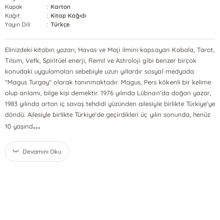
Kapak
:
Karton
Kağıt
:
Kitap Kağıdı
Yayın Dili
:
Türkçe
Elinizdeki kitabın yazarı, Havas ve Maji ilmini kapsayan Kabala, Tarot,
Tılsım, Vefk, Spiritüel enerji, Remil ve Astroloji gibi benzer birçok
konudaki uygulamaları sebebiyle uzun yıllardır sosyal medyada
"Magus Turgay" olarak tanınmaktadır. Magus, Pers kökenli bir kelime
olup anlamı, bilge kişi demektir. 1976 yılında Lübnan'da doğan yazar,
1983 yılında artan iç savaş tehdidi yüzünden ailesiyle birlikte Türkiye'ye
döndü. Ailesiyle birlikte Türkiye'de geçirdikleri üç yılın sonunda, henüz
...
10 yaşınd
Devamını Oku