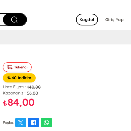
Kaydol
Giriş Yap
Tükendi
% 40 İndirim
140,00
Liste Fiyatı :
56,00
Kazancınız :
84,00
₺
Paylaş