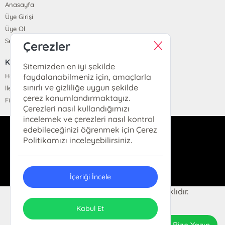
Anasayfa
Üye Girişi
Üye Ol
Sepetim
Çerezler
KURUMSAL
Sitemizden en iyi şekilde
Hakkımızda
faydalanabilmeniz için, amaçlarla
sınırlı ve gizliliğe uygun şekilde
İletişim
çerez konumlandırmaktayız.
Fiyat Listesi
Çerezleri nasıl kullandığımızı
incelemek ve çerezleri nasıl kontrol
edebileceğinizi öğrenmek için Çerez
dukkan@hermeskitap.com
Politikamızı inceleyebilirsiniz.
0(212)-519-93-79
İçeriği İncele
© 2025 Hermes Kitap. Her hakkı saklıdır.
ONSO
Tasarım & Uygulama
Kabul Et
Bize Yazın