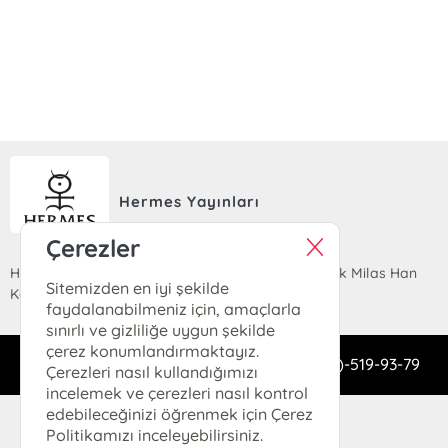
Hermes Yayınları
Çerezler
Hobyar Mahallesi Cemal Nadir Sokak No:24 Büyük Milas Han
Sitemizden en iyi şekilde
Kat 1 / 101-2 Cağaloğlu, 34112 Fatih, İSTANBUL
faydalanabilmeniz için, amaçlarla
sınırlı ve gizliliğe uygun şekilde
çerez konumlandırmaktayız.
dukkan@hermeskitap.com
0(212)-519-93-79
Çerezleri nasıl kullandığımızı
incelemek ve çerezleri nasıl kontrol
© 2025 Hermes Kitap. Her hakkı saklıdır.
edebileceğinizi öğrenmek için Çerez
Politikamızı inceleyebilirsiniz.