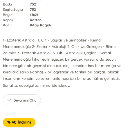
Baskı
:
752
Sayfa Sayısı
:
752
Boyut
:
13x21
Kapak
:
Karton
Kağıt
:
Kitap Kağıdı
1- Ezoterik Astroloji 1. Cilt - Sayılar ve Semboller - Kemal
Menemencioğlu 2- Ezoterik Astroloji 2. Cilt - Üç Gezegen - Binnur
Zaimler 3- Ezoterik Astroloji 3. Cilt - Astrolojik Çağlar - Kemal
Menemencioğlu İnkâr edilmeyecek bir gerçek varsa, o da şudur,
binlerce yıllık bir geçmişi olan astroloji, kendine has bir mantığa ve
kurallara sahip karmaşık bir öğretidir ve tarihin bir parçası olarak
insanların kendini ve evreni anlaması için bir araç hâline gelmiştir.
...
Sanatta, edebiyatta, mimaride işlen
Devamını Oku
% 40 İndirim