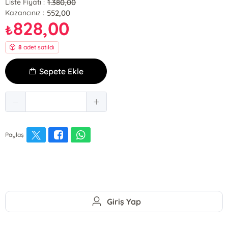
1.380,00
Liste Fiyatı :
552,00
Kazancınız :
828,00
₺
8
adet satıldı
Sepete Ekle
Paylaş
Giriş Yap