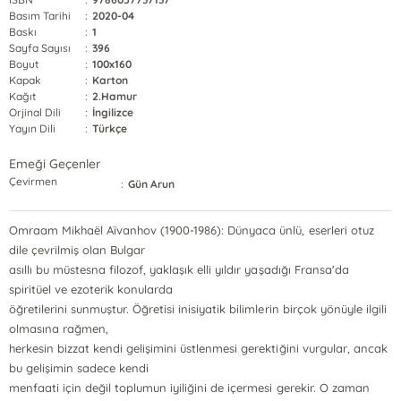
Basım Tarihi
:
2020-04
Baskı
:
1
Sayfa Sayısı
:
396
Boyut
:
100x160
Kapak
:
Karton
Kağıt
:
2.Hamur
Orjinal Dili
:
İngilizce
Yayın Dili
:
Türkçe
Emeği Geçenler
Çevirmen
:
Gün Arun
Omraam Mikhaël Aïvanhov (1900-1986): Dünyaca ünlü, eserleri otuz
dile çevrilmiş olan Bulgar
asıllı bu müstesna filozof, yaklaşık elli yıldır yaşadığı Fransa'da
spiritüel ve ezoterik konularda
öğretilerini sunmuştur. Öğretisi inisiyatik bilimlerin birçok yönüyle ilgili
olmasına rağmen,
herkesin bizzat kendi gelişimini üstlenmesi gerektiğini vurgular, ancak
bu gelişimin sadece kendi
menfaati için değil toplumun iyiliğini de içermesi gerekir. O zaman