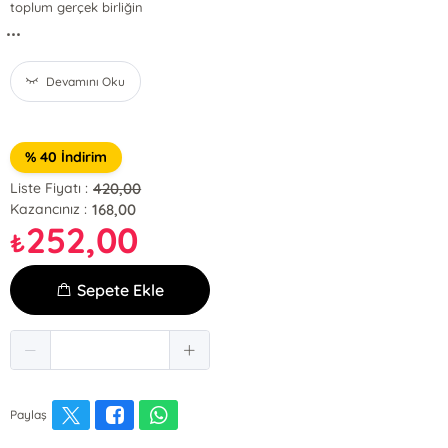
toplum gerçek birliğin
...
Devamını Oku
% 40 İndirim
420,00
Liste Fiyatı :
168,00
Kazancınız :
252,00
₺
Sepete Ekle
Paylaş