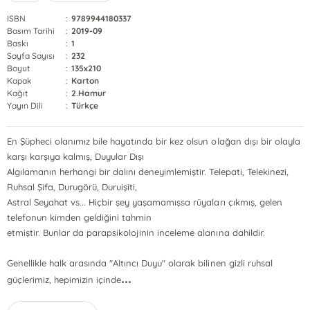
ISBN
:
9789944180337
Basım Tarihi
:
2019-09
Baskı
:
1
Sayfa Sayısı
:
232
Boyut
:
135x210
Kapak
:
Karton
Kağıt
:
2.Hamur
Yayın Dili
:
Türkçe
En Şüpheci olanımız bile hayatında bir kez olsun olağan dışı bir olayla
karşı karşıya kalmış, Duyular Dışı
Algılamanın herhangi bir dalını deneyimlemiştir. Telepati, Telekinezi,
Ruhsal Şifa, Durugörü, Duruişiti,
Astral Seyahat vs... Hiçbir şey yaşamamışsa rüyaları çıkmış, gelen
telefonun kimden geldiğini tahmin
etmiştir. Bunlar da parapsikolojinin inceleme alanına dahildir.
Genellikle halk arasında "Altıncı Duyu" olarak bilinen gizli ruhsal
...
güçlerimiz, hepimizin içinde