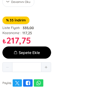
Devamını Oku
% 35 İndirim
335,00
Liste Fiyatı :
117,25
Kazancınız :
217,75
₺
Sepete Ekle
Paylaş