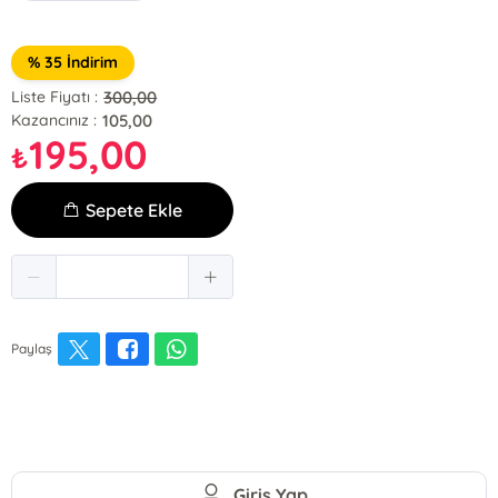
% 35 İndirim
300,00
Liste Fiyatı :
105,00
Kazancınız :
195,00
₺
Sepete Ekle
Paylaş
Giriş Yap