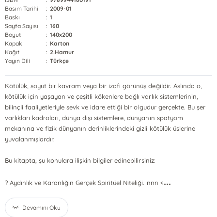
Basım Tarihi
:
2009-01
Baskı
:
1
Sayfa Sayısı
:
160
Boyut
:
140x200
Kapak
:
Karton
Kağıt
:
2.Hamur
Yayın Dili
:
Türkçe
Kötülük, soyut bir kavram veya bir izafi görünüş değildir. Aslında o,
kötülük için yaşayan ve çeşitli kökenlere bağlı varlık sistemlerinin,
bilinçli faaliyetleriyle sevk ve idare ettiği bir olgudur gerçekte. Bu şer
varlıkları kadroları, dünya dışı sistemlere, dünyanın spatyom
mekanına ve fizik dünyanın derinliklerindeki gizli kötülük üslerine
yuvalanmışlardır.
Bu kitapta, şu konulara ilişkin bilgiler edinebilirsiniz:
...
? Aydınlık ve Karanlığın Gerçek Spiritüel Niteliği. nnn <
Devamını Oku