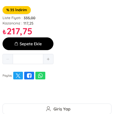
% 35 İndirim
335,00
Liste Fiyatı :
117,25
Kazancınız :
217,75
₺
Sepete Ekle
Paylaş
Giriş Yap