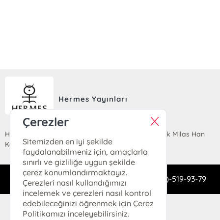
Hermes Yayınları
Çerezler
Hobyar Mahallesi Cemal Nadir Sokak No:24 Büyük Milas Han
Sitemizden en iyi şekilde
Kat 1 / 101-2 Cağaloğlu, 34112 Fatih, İSTANBUL
faydalanabilmeniz için, amaçlarla
sınırlı ve gizliliğe uygun şekilde
çerez konumlandırmaktayız.
dukkan@hermeskitap.com
0(212)-519-93-79
Çerezleri nasıl kullandığımızı
incelemek ve çerezleri nasıl kontrol
© 2025 Hermes Kitap. Her hakkı saklıdır.
edebileceğinizi öğrenmek için Çerez
Politikamızı inceleyebilirsiniz.