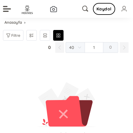
Kaydol
Anasayfa
Filtre
0
0