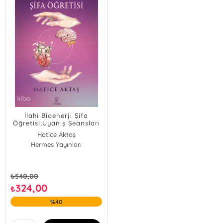
İlahi Bioenerji Şifa
Öğretisi;Uyanış Seansları
- 3
Hatice Aktaş
Hermes Yayınları
₺
540,00
324,00
₺
%40