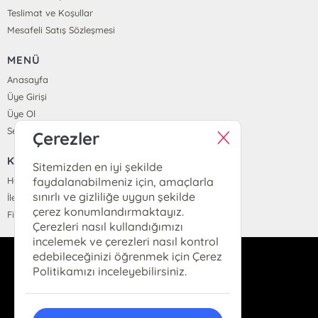
Teslimat ve Koşullar
Mesafeli Satış Sözleşmesi
MENÜ
Anasayfa
Üye Girişi
Üye Ol
Sepetim
Çerezler
KURUMSAL
Sitemizden en iyi şekilde
Hakkımızda
faydalanabilmeniz için, amaçlarla
sınırlı ve gizliliğe uygun şekilde
İletişim
çerez konumlandırmaktayız.
Fiyat Listesi
Çerezleri nasıl kullandığımızı
incelemek ve çerezleri nasıl kontrol
edebileceğinizi öğrenmek için Çerez
dukkan@hermeskitap.com
Politikamızı inceleyebilirsiniz.
0(212)-519-93-79