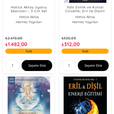
Hatice Aktaş Uyanış
İlahi Evlilik ve Kutsal
Seansları - 5 Cilt Set
Cinsellik; Eril ile Dişilin
Kutsal Buluşması, Tantra,
Hatice Aktaş
Hatice Aktaş
Ruhsal Cinsellik
Hermes Yayınları
Hermes Yayınları
₺
2.470,00
₺
520,00
1.482,00
312,00
₺
₺
%40
%40
Sepete Ekle
Sepete Ekle