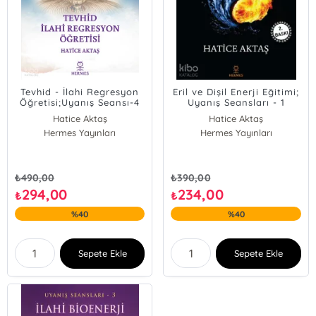
Tevhid - İlahi Regresyon
Eril ve Dişil Enerji Eğitimi;
Öğretisi;Uyanış Seansı-4
Uyanış Seansları - 1
Hatice Aktaş
Hatice Aktaş
Hermes Yayınları
Hermes Yayınları
₺
490,00
₺
390,00
294,00
234,00
₺
₺
%40
%40
Sepete Ekle
Sepete Ekle