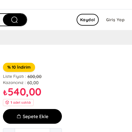
Kaydol
Giriş Yap
% 10 İndirim
600,00
Liste Fiyatı :
60,00
Kazancınız :
540,00
₺
1
adet satıldı
Sepete Ekle