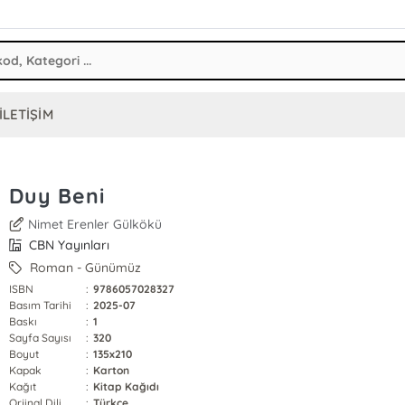
İLETİŞİM
Duy Beni
Nimet Erenler Gülkökü
CBN Yayınları
Roman - Günümüz
ISBN
:
9786057028327
Basım Tarihi
:
2025-07
Baskı
:
1
Sayfa Sayısı
:
320
Boyut
:
135x210
Kapak
:
Karton
Kağıt
:
Kitap Kağıdı
Orjinal Dili
:
Türkçe