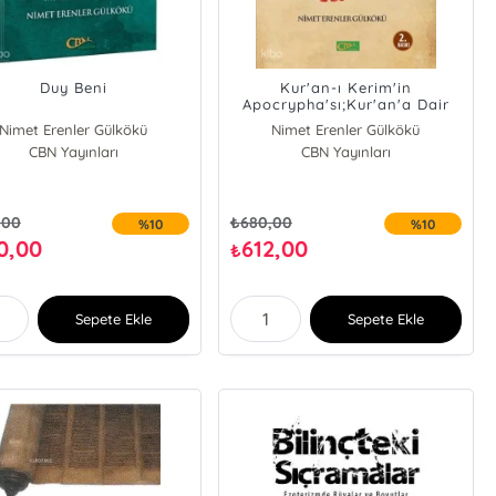
Duy Beni
Kur'an-ı Kerim'in
Apocrypha'sı;Kur'an'a Dair
Bir Ta'likat
Nimet Erenler Gülkökü
Nimet Erenler Gülkökü
CBN Yayınları
CBN Yayınları
,00
₺
680,00
%10
%10
0,00
612,00
₺
Sepete Ekle
Sepete Ekle