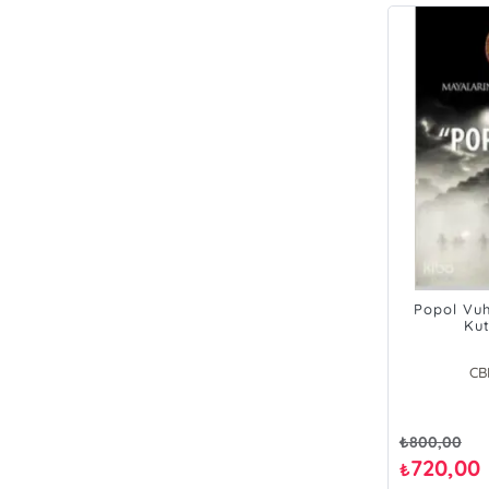
Popol Vuh
Kut
CB
₺
800,00
720,00
₺