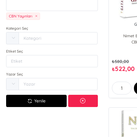
CBN Yayınları
G
Kategori Seç
Nimet E
CB
Etiket Seç
₺
580,00
522,00
₺
Yazar Seç
Yenile