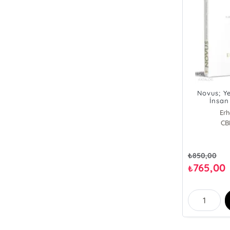
Novus; Y
İnsan 
Erh
CB
₺
850,00
765,00
₺