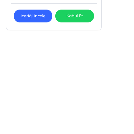
İçeriği İncele
Kabul Et
Hermes Yayınları
Hobyar Mahallesi Cemal Nadir Sokak No:24 Büyük Milas Han
Kat 1 / 101-2 Cağaloğlu, 34112 Fatih, İSTANBUL