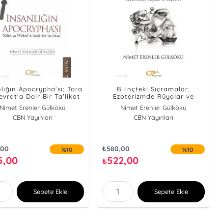
lığın Apocrypha'sı; Tora
Bilinçteki Sıçramalar;
evrat'a Dair Bir Ta'likat
Ezoterizmde Rüyalar ve
Boyutlar
Nimet Erenler Gülkökü
Nimet Erenler Gülkökü
CBN Yayınları
CBN Yayınları
,00
₺
580,00
%10
%10
5,00
522,00
₺
Sepete Ekle
Sepete Ekle