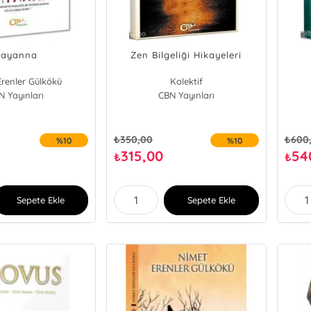
ayanna
Zen Bilgeliği Hikayeleri
renler Gülkökü
Kolektif
N Yayınları
CBN Yayınları
₺
350,00
₺
600
%10
%10
315,00
54
₺
₺
Sepete Ekle
Sepete Ekle