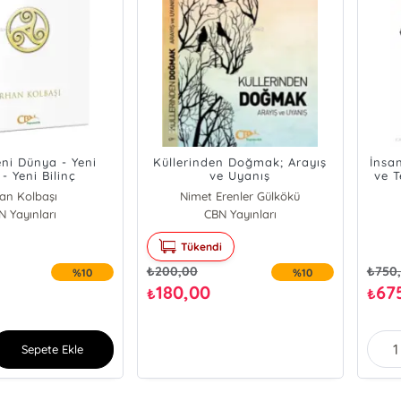
eni Dünya - Yeni
Küllerinden Doğmak; Arayış
İnsan
- Yeni Bilinç
ve Uyanış
ve T
an Kolbaşı
Nimet Erenler Gülkökü
N Yayınları
CBN Yayınları
Tükendi
₺
200,00
₺
750
%10
%10
180,00
67
₺
₺
Sepete Ekle