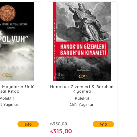
 Mayaların Ünlü
Hanokun Gizemleri & Baruhun
sal Kitabı
Kıyameti
Kolektif
Kolektif
N Yayınları
CBN Yayınları
₺
350,00
%10
%10
315,00
₺