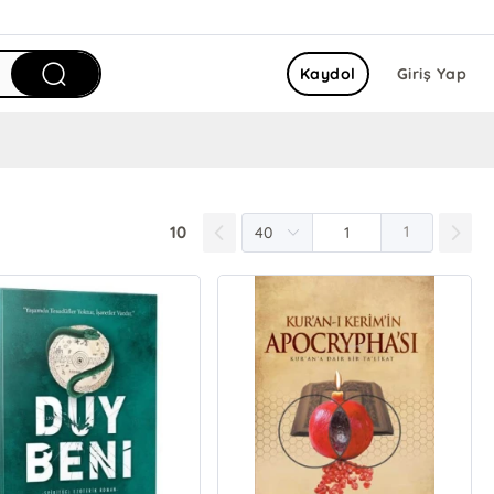
Kaydol
Giriş Yap
10
1