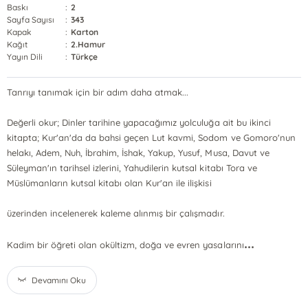
Baskı
:
2
Sayfa Sayısı
:
343
Kapak
:
Karton
Kağıt
:
2.Hamur
Yayın Dili
:
Türkçe
Tanrıyı tanımak için bir adım daha atmak...
Değerli okur; Dinler tarihine yapacağımız yolculuğa ait bu ikinci
kitapta; Kur'an'da da bahsi geçen Lut kavmi, Sodom ve Gomoro'nun
helakı, Adem, Nuh, İbrahim, İshak, Yakup, Yusuf, Musa, Davut ve
Süleyman'ın tarihsel izlerini, Yahudilerin kutsal kitabı Tora ve
Müslümanların kutsal kitabı olan Kur'an ile ilişkisi
üzerinden incelenerek kaleme alınmış bir çalışmadır.
...
Kadim bir öğreti olan okültizm, doğa ve evren yasalarını
Devamını Oku