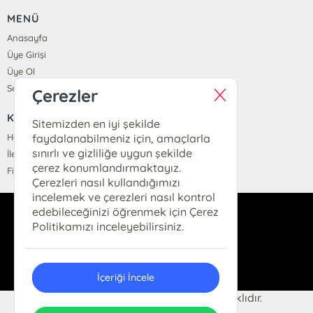
MENÜ
Anasayfa
Üye Girişi
Üye Ol
Sepetim
Çerezler
KURUMSAL
Sitemizden en iyi şekilde
Hakkımızda
faydalanabilmeniz için, amaçlarla
sınırlı ve gizliliğe uygun şekilde
İletişim
çerez konumlandırmaktayız.
Fiyat Listesi
Çerezleri nasıl kullandığımızı
incelemek ve çerezleri nasıl kontrol
edebileceğinizi öğrenmek için Çerez
dukkan@hermeskitap.com
Politikamızı inceleyebilirsiniz.
0(212)-519-93-79
İçeriği İncele
© 2025 Hermes Kitap. Her hakkı saklıdır.