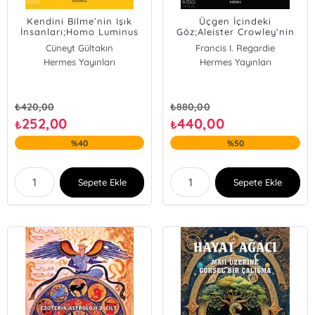
Kendini Bilme’nin Işık
Üçgen İçindeki
İnsanları;Homo Luminus
Göz;Aleister Crowley'nin
ve Işığın Kadim Diyarları:
Majisi ve Yaşamı
Cüneyt Gültakın
Francis I. Regardie
Göbeklitepe - Luvi - Mısır
Hermes Yayınları
Hermes Yayınları
- Grek - Türk
₺
420,00
₺
880,00
252,00
440,00
₺
₺
%40
%50
Sepete Ekle
Sepete Ekle