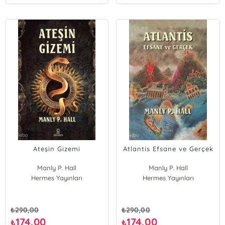
Ateşin Gizemi
Atlantis Efsane ve Gerçek
Manly P. Hall
Manly P. Hall
Hermes Yayınları
Hermes Yayınları
₺
290,00
₺
290,00
174,00
174,00
₺
₺