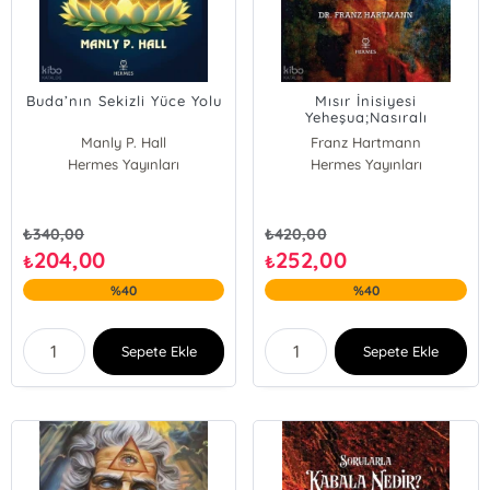
Buda’nın Sekizli Yüce Yolu
Mısır İnisiyesi
Yeheşua;Nasıralı
Peygamber Hakkında
Manly P. Hall
Franz Hartmann
Okült Bir İnceleme
Hermes Yayınları
Hermes Yayınları
₺
340,00
₺
420,00
204,00
252,00
₺
₺
%40
%40
Sepete Ekle
Sepete Ekle