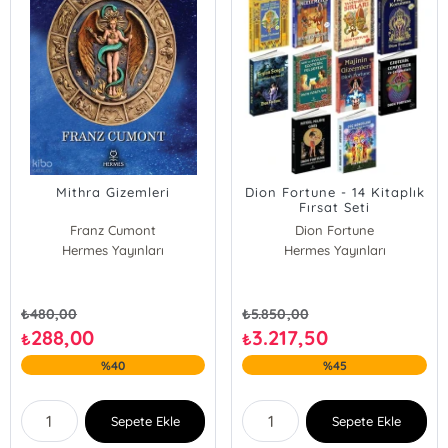
Mithra Gizemleri
Dion Fortune - 14 Kitaplık
Fırsat Seti
Franz Cumont
Dion Fortune
Hermes Yayınları
Hermes Yayınları
₺
480,00
₺
5.850,00
288,00
3.217,50
₺
₺
%40
%45
Sepete Ekle
Sepete Ekle