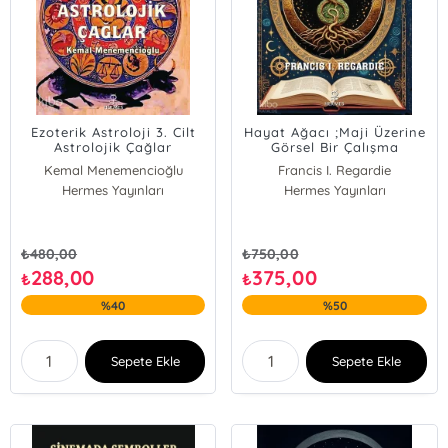
Ezoterik Astroloji 3. Cilt
Hayat Ağacı ;Maji Üzerine
Astrolojik Çağlar
Görsel Bir Çalışma
Kemal Menemencioğlu
Francis I. Regardie
Hermes Yayınları
Hermes Yayınları
₺
480,00
₺
750,00
288,00
375,00
₺
₺
%40
%50
Sepete Ekle
Sepete Ekle