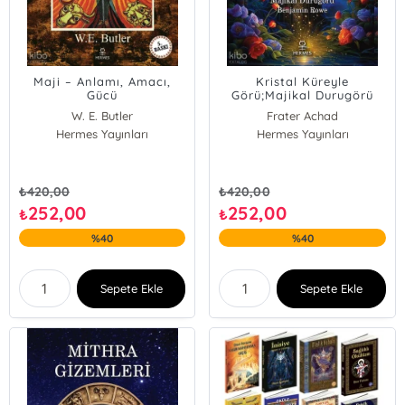
Maji – Anlamı, Amacı,
Kristal Küreyle
Gücü
Görü;Majikal Durugörü
Benjamin Rowe
W. E. Butler
Frater Achad
Hermes Yayınları
Hermes Yayınları
₺
420,00
₺
420,00
252,00
252,00
₺
₺
%40
%40
Sepete Ekle
Sepete Ekle