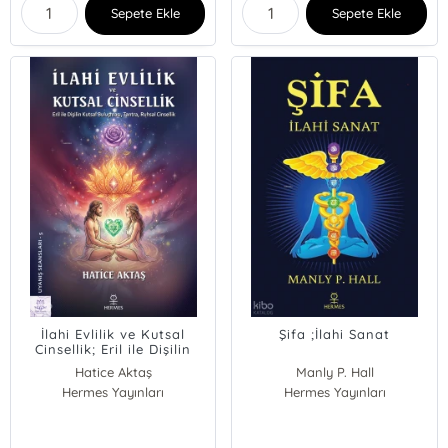
Sepete Ekle
Sepete Ekle
İlahi Evlilik ve Kutsal
Şifa ;İlahi Sanat
Cinsellik; Eril ile Dişilin
Kutsal Buluşması, Tantra,
Hatice Aktaş
Manly P. Hall
Ruhsal Cinsellik
Hermes Yayınları
Hermes Yayınları