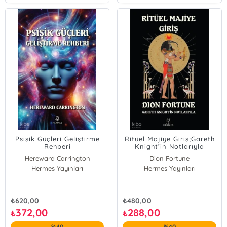
Psişik Güçleri Geliştirme
Ritüel Majiye Giriş;Gareth
Rehberi
Knight’in Notlarıyla
Hereward Carrington
Dion Fortune
Hermes Yayınları
Hermes Yayınları
₺
620,00
₺
480,00
372,00
288,00
₺
₺
%40
%40