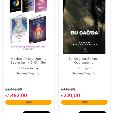
Hatice Aktaş Uyanış
Bu Çağ’da;Zamanı
Seansları - 5 Cilt Set
Kodlayanlar
Hatice Aktaş
Banu Çam
Hermes Yayınları
Hermes Yayınları
₺
2.470,00
₺
440,00
1.482,00
220,00
₺
₺
%40
%50