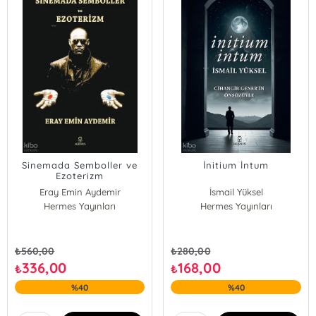
Sinemada Semboller ve
İnitium İntum
Ezoterizm
Eray Emin Aydemir
İsmail Yüksel
Hermes Yayınları
Hermes Yayınları
₺
560,00
₺
280,00
336,00
168,00
₺
₺
%40
%40