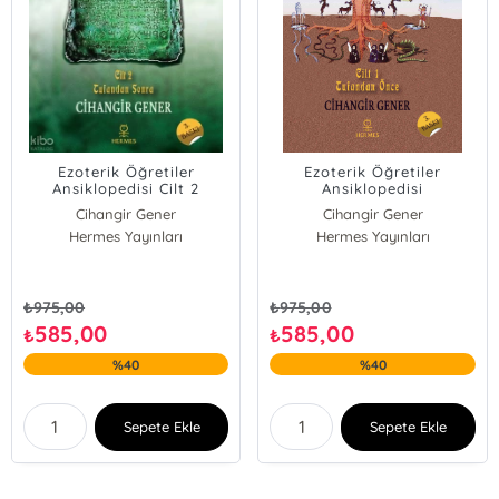
Ezoterik Öğretiler
Ezoterik Öğretiler
Ansiklopedisi Cilt 2
Ansiklopedisi
Cihangir Gener
Cihangir Gener
Hermes Yayınları
Hermes Yayınları
₺
975,00
₺
975,00
585,00
585,00
₺
₺
%40
%40
Sepete Ekle
Sepete Ekle