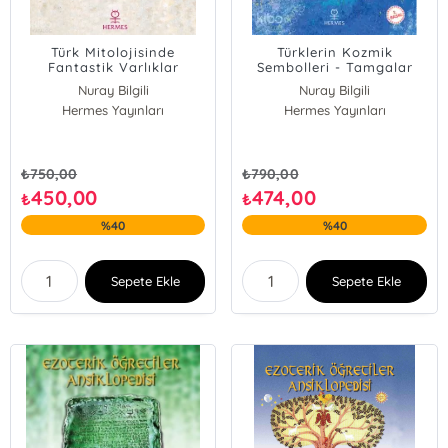
Türk Mitolojisinde
Türklerin Kozmik
Fantastik Varlıklar
Sembolleri - Tamgalar
Nuray Bilgili
Nuray Bilgili
Hermes Yayınları
Hermes Yayınları
₺
750,00
₺
790,00
450,00
474,00
₺
₺
%40
%40
Sepete Ekle
Sepete Ekle