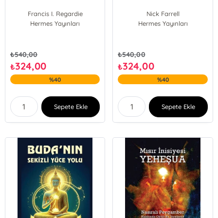
Francis I. Regardie
Nick Farrell
Hermes Yayınları
Hermes Yayınları
₺
540,00
₺
540,00
324,00
324,00
₺
₺
%40
%40
Sepete Ekle
Sepete Ekle