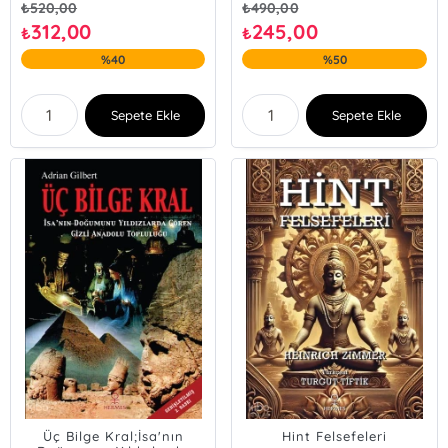
₺
520,00
₺
490,00
312,00
245,00
₺
₺
%40
%50
Sepete Ekle
Sepete Ekle
Üç Bilge Kral;İsa'nın
Hint Felsefeleri