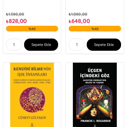
₺
1.380,00
₺
1.080,00
828,00
648,00
₺
₺
%40
%40
Sepete Ekle
Sepete Ekle