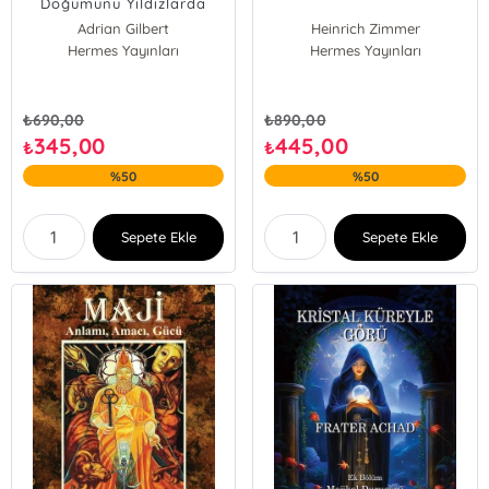
Doğumunu Yıldızlarda
Gören Gizli Anadolu
Adrian Gilbert
Heinrich Zimmer
Topluluğu
Hermes Yayınları
Hermes Yayınları
₺
690,00
₺
890,00
345,00
445,00
₺
₺
%50
%50
Sepete Ekle
Sepete Ekle