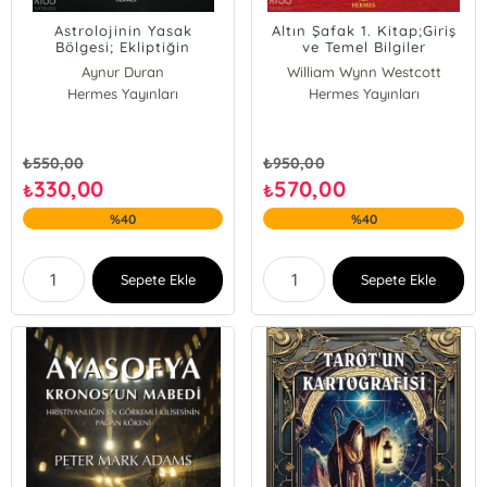
Astrolojinin Yasak
Altın Şafak 1. Kitap;Giriş
Bölgesi; Ekliptiğin
ve Temel Bilgiler
Ötesinde Deklinasyon Dışı
Aynur Duran
William Wynn Westcott
Gezegenler
Hermes Yayınları
Hermes Yayınları
Samuel Liddell MacGregor Mathers
₺
550,00
₺
950,00
330,00
570,00
₺
₺
%40
%40
Sepete Ekle
Sepete Ekle