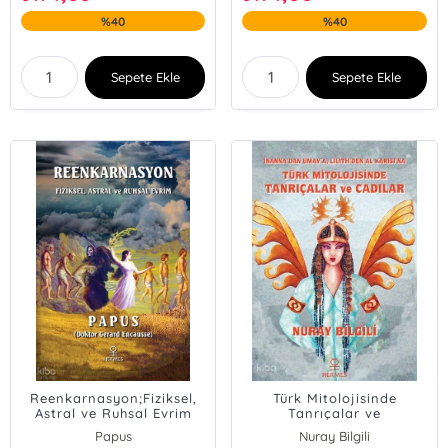
%40
%40
Sepete Ekle
Sepete Ekle
Reenkarnasyon;Fiziksel,
Türk Mitolojisinde
Astral ve Ruhsal Evrim
Tanrıçalar ve
Cadılar;İnanna'dan
Papus
Nuray Bilgili
Umay'a, Lilith'den Al