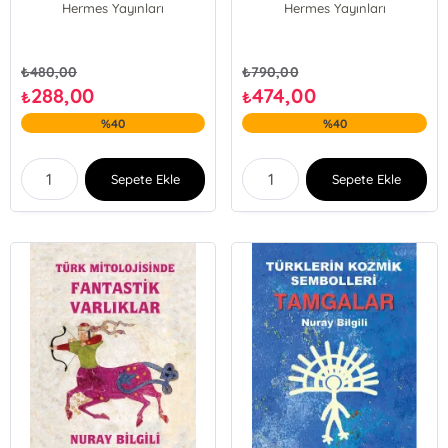
Hermes Yayınları
Hermes Yayınları
Karısı'na
₺
480,00
₺
790,00
288,00
474,00
₺
₺
%40
%40
Sepete Ekle
Sepete Ekle