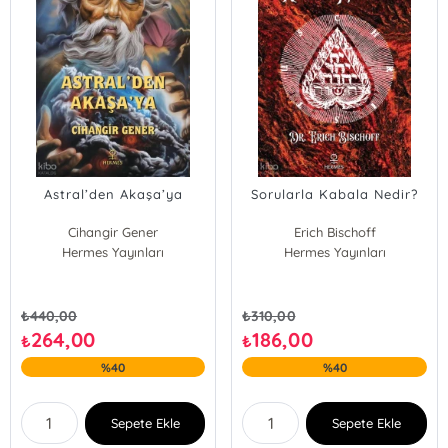
Astral’den Akaşa’ya
Sorularla Kabala Nedir?
Cihangir Gener
Erich Bischoff
Hermes Yayınları
Hermes Yayınları
₺
440,00
₺
310,00
264,00
186,00
₺
₺
%40
%40
Sepete Ekle
Sepete Ekle