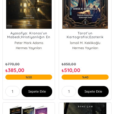
Ayasofya: Kronos’un
Tarot’un
Mabedi;Hristiyanlığın En
Kartografisi;Ezoterik
Görkemli Kilisesinin
Düşüncenin Aynasında
Peter Mark Adams
İsmail M. Keklikoğlu
Pagan Kökenleri
Tarot
Hermes Yayınları
Hermes Yayınları
₺
770,00
₺
850,00
385,00
510,00
₺
₺
%50
%40
Sepete Ekle
Sepete Ekle