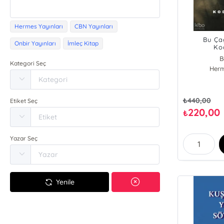
Hermes Yayınları
CBN Yayınları
Bu Ça
Onbir Yayınları
İmleç Kitap
Ko
B
Kategori Seç
Herm
₺
440,00
Etiket Seç
220,00
₺
Yazar Seç
Yenile