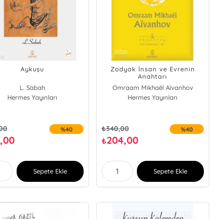
Aykuşu
Zodyak İnsan ve Evrenin
Anahtarı
L. Sabah
Omraam Mikhaël Aïvanhov
Hermes Yayınları
Hermes Yayınları
,00
₺
340,00
%40
%40
4,00
204,00
₺
Sepete Ekle
Sepete Ekle