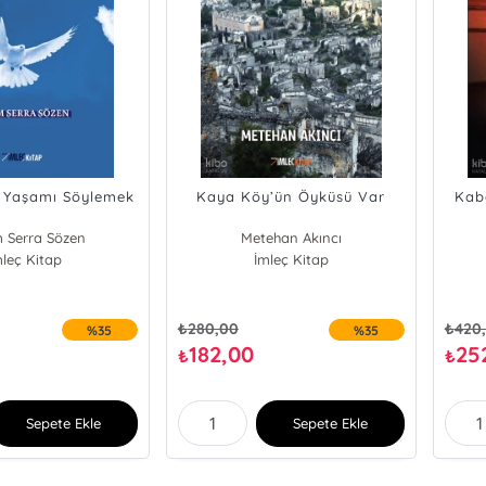
e Yaşamı Söylemek
Kaya Köy’ün Öyküsü Var
Kaba
 Serra Sözen
Metehan Akıncı
mleç Kitap
İmleç Kitap
₺
280,00
₺
420
%35
%35
182,00
25
₺
₺
Sepete Ekle
Sepete Ekle