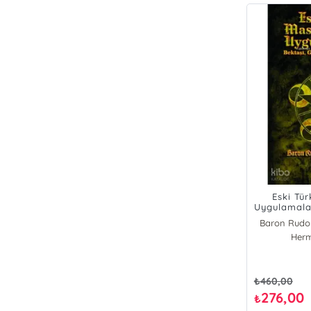
Eski Tü
Uygulamalar
ve S
Baron Rudol
Herm
₺
460,00
276,00
₺