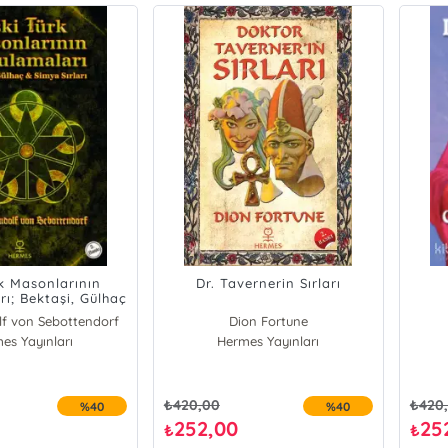
rk Masonlarının
Dr. Tavernerin Sırları
ı; Bektaşi, Gülhaç
imya Sırları
f von Sebottendorf
Dion Fortune
es Yayınları
Hermes Yayınları
₺
420,00
₺
420
%40
%40
252,00
25
₺
₺