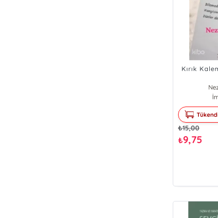
Kırık Kale
Nez
İ
Tükend
₺
15,00
9,75
₺