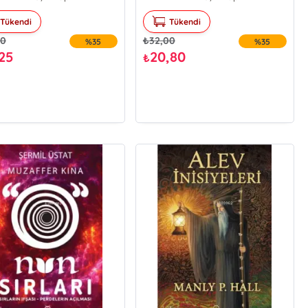
Tükendi
Tükendi
00
₺
32,00
%35
%35
,25
20,80
₺