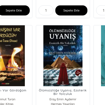
Sepete Ekle
Sepete Ekle
nı Var Gördüğüm
Ölümsüzlüğe Uyanış; Ezoterik
Bir Yolculuk
hmut Turan
Eray Emin Aydemir
mleç Kitap
Hermes Yayınları