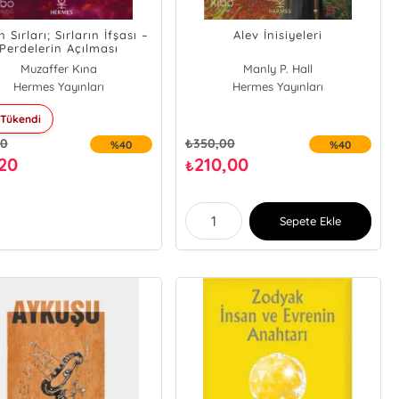
 Sırları; Sırların İfşası –
Alev İnisiyeleri
Perdelerin Açılması
Muzaffer Kına
Manly P. Hall
Hermes Yayınları
Hermes Yayınları
Tükendi
00
₺
350,00
%40
%40
,20
210,00
₺
Sepete Ekle