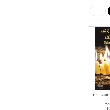
Hak Nişa
Ma
İ