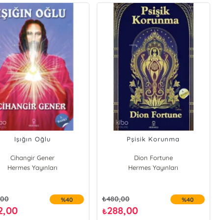
Işığın Oğlu
Pşisik Korunma
Cihangir Gener
Dion Fortune
Hermes Yayınları
Hermes Yayınları
,00
₺
480,00
%40
%40
2,00
288,00
₺