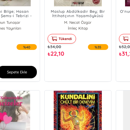
ni Bilge; Hasan
Maslup Abdülkadir Bey; Bir
O'nun
Şems-i Tebrizi -
İttihatçının Yaşamöyküsü
 Bektaş Veli
hun Tunaşar
M. Necat Özgür
es Yayınları
İmleç Kitap
Tükendi
₺
34,00
₺
52,
%40
%35
22,10
31
₺
₺
Sepete Ekle