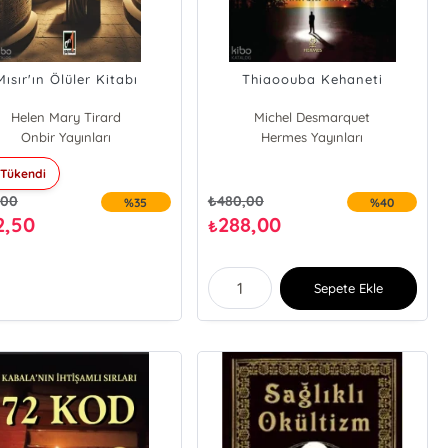
Mısır'ın Ölüler Kitabı
Thiaoouba Kehaneti
Helen Mary Tirard
Michel Desmarquet
Onbir Yayınları
Hermes Yayınları
Tükendi
,00
₺
480,00
%35
%40
2,50
288,00
₺
Sepete Ekle