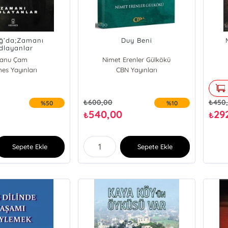
ğ’da;Zamanı
Duy Beni
dlayanlar
anu Çam
Nimet Erenler Gülkökü
es Yayınları
CBN Yayınları
₺
600,00
₺
450
%50
%10
540,00
29
₺
₺
Sepete Ekle
Sepete Ekle