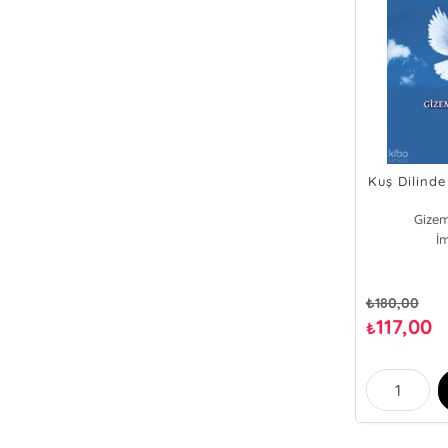
Kuş Dilind
Gizem
İ
₺
180,00
117,00
₺