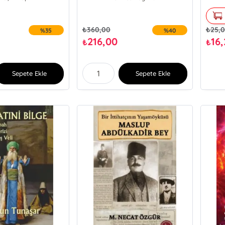
₺
360,00
₺
25,
%35
%40
216,00
16
₺
₺
Sepete Ekle
Sepete Ekle