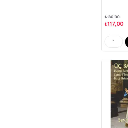
₺
180,00
117,00
₺