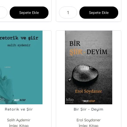
Sepete Ekle
Sepete Ekle
Retorik ve Şiir
Bir Şiir - Deyim
Salih Aydemir
Erol Soydaner
İmleç Kitap
İmleç Kitap