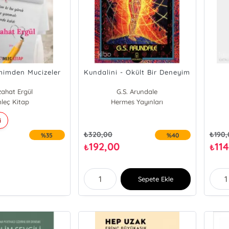
mimden Mucizeler
Kundalini - Okült Bir Deneyim
ahat Ergül
G.S. Arundale
mleç Kitap
Hermes Yayınları
i
₺
320,00
₺
190
%35
%40
192,00
11
₺
₺
Sepete Ekle