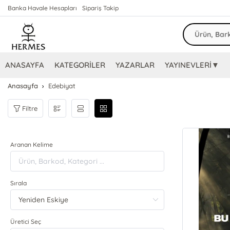
Banka Havale Hesapları
Sipariş Takip
ANASAYFA
KATEGORİLER
YAZARLAR
YAYINEVLERİ▼
Anasayfa
Edebiyat
Filtre
Aranan Kelime
Sırala
Üretici Seç