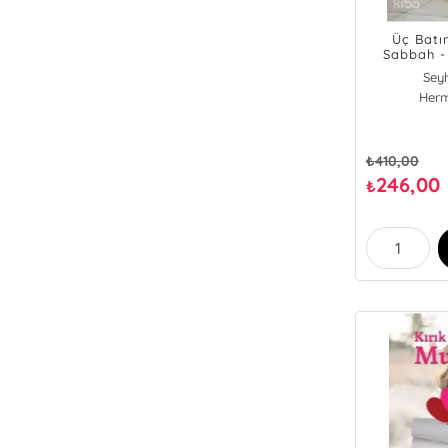
Üç Batı
Sabbah - 
Hace
Sey
Herm
₺
410,00
246,00
₺