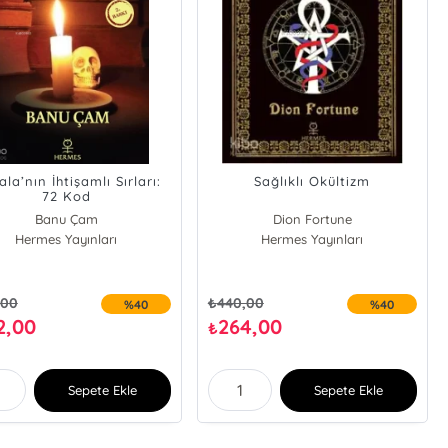
la’nın İhtişamlı Sırları:
Sağlıklı Okültizm
72 Kod
Banu Çam
Dion Fortune
Hermes Yayınları
Hermes Yayınları
,00
₺
440,00
%40
%40
2,00
264,00
₺
Sepete Ekle
Sepete Ekle