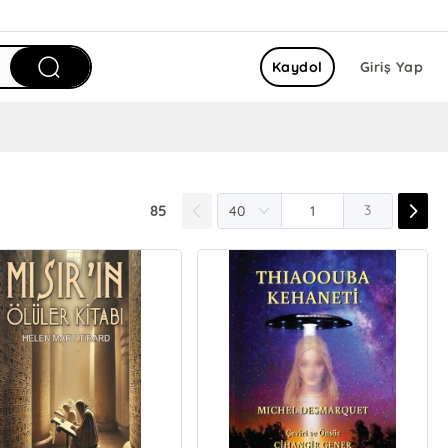
Kaydol
Giriş Yap
85
3