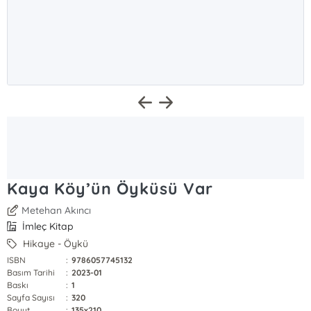
Kaya Köy’ün Öyküsü Var
Metehan Akıncı
İmleç Kitap
Hikaye - Öykü
ISBN
:
9786057745132
Basım Tarihi
:
2023-01
Baskı
:
1
Sayfa Sayısı
:
320
Boyut
:
135x210