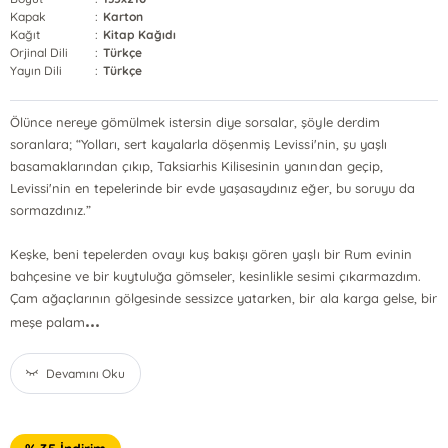
Kapak
:
Karton
Kağıt
:
Kitap Kağıdı
Orjinal Dili
:
Türkçe
Yayın Dili
:
Türkçe
Ölünce nereye gömülmek istersin diye sorsalar, şöyle derdim
soranlara; “Yolları, sert kayalarla döşenmiş Levissi'nin, şu yaşlı
basamaklarından çıkıp, Taksiarhis Kilisesinin yanından geçip,
Levissi'nin en tepelerinde bir evde yaşasaydınız eğer, bu soruyu da
sormazdınız.”
Keşke, beni tepelerden ovayı kuş bakışı gören yaşlı bir Rum evinin
bahçesine ve bir kuytuluğa gömseler, kesinlikle sesimi çıkarmazdım.
Çam ağaçlarının gölgesinde sessizce yatarken, bir ala karga gelse, bir
...
meşe palam
Devamını Oku