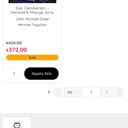
Güç Çemberleri -
Hermetik Majiye Giriş
John Michael Greer
Hermes Yayınları
₺
620,00
372,00
₺
%40
Sepete Ekle
1
1