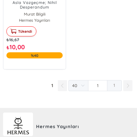
Asla Vazgeçme; Nihil
Desperandum
Murat Bilgili
Hermes Yayınları
Tükendi
₺
16,67
10,00
₺
%40
1
1
Hermes Yayınları