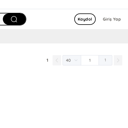
Kaydol
Giriş Yap
1
1