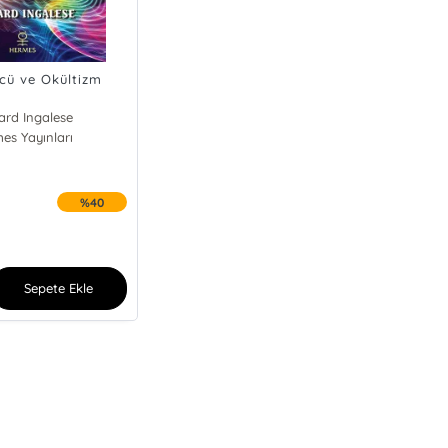
ücü ve Okültizm
ard Ingalese
es Yayınları
%40
Sepete Ekle