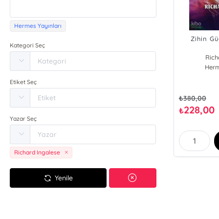
Hermes Yayınları
Zihin G
Kategori Seç
Rich
Herm
Etiket Seç
₺
380,00
228,00
₺
Yazar Seç
Richard Ingalese
Yenile