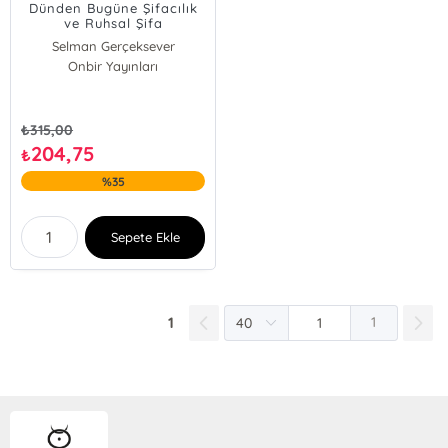
Dünden Bugüne Şifacılık
ve Ruhsal Şifa
Selman Gerçeksever
Onbir Yayınları
₺
315,00
204,75
₺
%35
Sepete Ekle
1
1