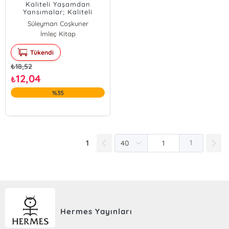
Kaliteli Yaşamdan
Yansımalar; Kaliteli
Yaşam için Öncelikle
Süleyman Coşkuner
Kaliteli Bir İnsan Olmak
İmleç Kitap
Gerekir
Tükendi
₺
18,52
12,04
₺
%35
1
1
Hermes Yayınları