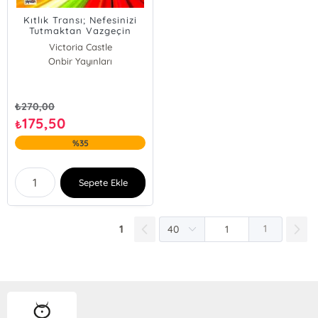
Kıtlık Transı; Nefesinizi
Tutmaktan Vazgeçin
Yaşamaya Başlayın
Victoria Castle
Onbir Yayınları
₺
270,00
175,50
₺
%35
Sepete Ekle
1
1