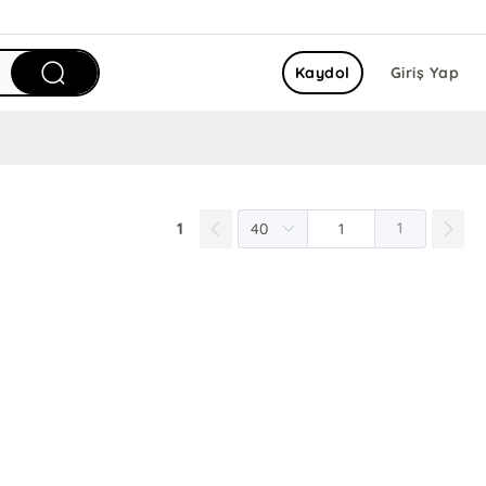
Kaydol
Giriş Yap
1
1