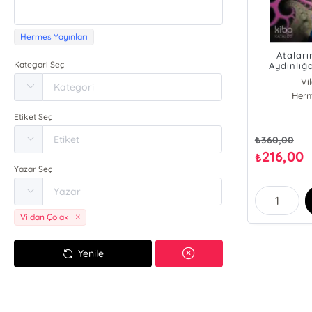
Hermes Yayınları
Atalar
Kategori Seç
Aydınlığ
Alanlar ve 
Vi
Herm
Etiket Seç
₺
360,00
216,00
₺
Yazar Seç
Vildan Çolak
Yenile