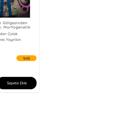
ın Gölgesinden
a; Morfogenetik
Ataların Mirasları
ldan Çolak
es Yayınları
%40
Sepete Ekle